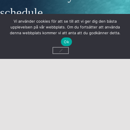
schedule
Vi använder cookies för att se till att vi ger dig den bästa
Quisque velit nisi, pretium ut lacinia in, elementum id enim. Curabitur
upplevelsen på vår webbplats. Om du fortsätter att använda
non nulla sit amet nisl tempus convallis lorem ipsum doror quis ac
denna webbplats kommer vi att anta att du godkänner detta.
lectus. Proin eget tortor risus.
Ok
Book an appointment
MENU