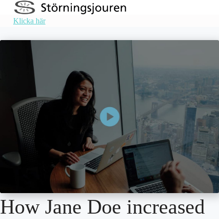
STÖRNINGSJOUREN
Klicka här
VÅRA TJÄNSTER SKA SKAPA TRYGGHET OCH SÄKERHET I GÖTEBORG
How Jane Doe increased