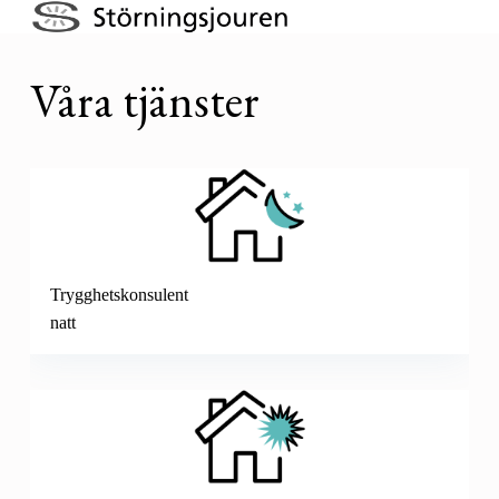
STÖRNINGSJOUREN
VÅRA TJÄNSTER SKA SKAPA TRYGGHET OCH SÄKERHET I GÖTEBORG
Våra tjänster
Trygghetskonsulent
natt