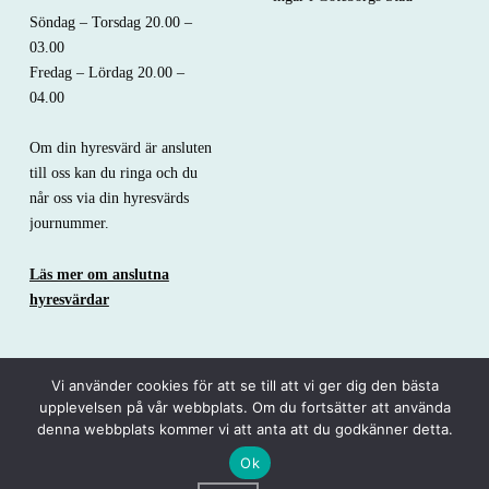
Söndag – Torsdag 20.00 –
03.00
Fredag – Lördag 20.00 –
04.00
Om din hyresvärd är ansluten
till oss kan du ringa och du
når oss via din hyresvärds
journummer.
Läs mer om anslutna
hyresvärdar
Vi använder cookies för att se till att vi ger dig den bästa
© 2026
Störningsjouren
|
Using
Icelander
WordPress
theme.
|
Back
upplevelsen på vår webbplats. Om du fortsätter att använda
to top ↑
denna webbplats kommer vi att anta att du godkänner detta.
Ok