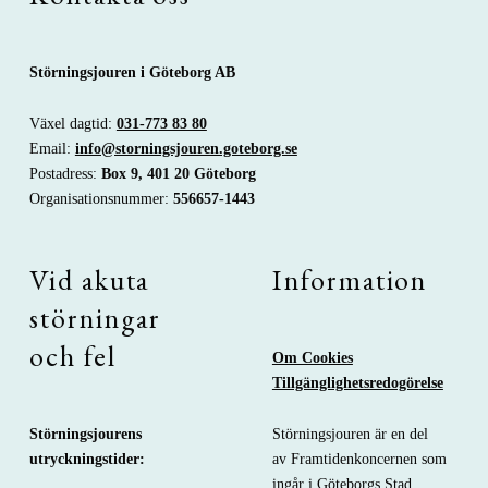
Störningsjouren i Göteborg AB
Växel dagtid:
031-773 83 80
Email:
info@storningsjouren.goteborg.se
Postadress:
Box 9, 401 20 Göteborg
Organisationsnummer:
556657-1443
Vid akuta
Information
störningar
och fel
Om Cookies
Tillgänglighetsredogörelse
Störningsjouren är en del
Störningsjourens
av
Framtidenkoncernen
som
utryckningstider:
ingår i Göteborgs Stad