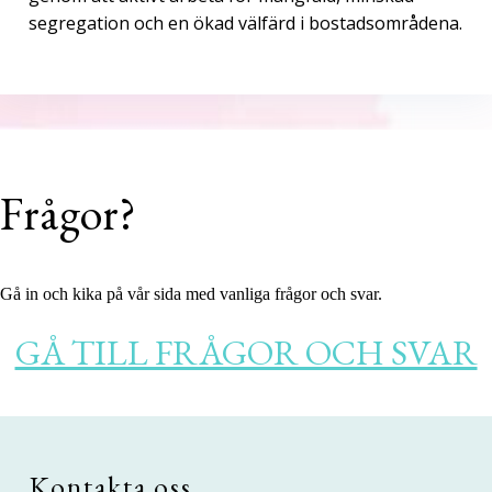
segregation och en ökad välfärd i bostadsområdena.
Frågor?
Gå in och kika på vår sida med vanliga frågor och svar.
GÅ TILL FRÅGOR OCH SVAR
Skip back to main navigation
Kontakta oss